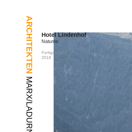
ARCHITEKTEN
Hotel Lindenhof
Naturns
Fertigstellung
2018
MARX/LADURNER